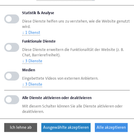
Schauz,
0461 866-
m.schauz@hwk-
Maximilian
118
flensburg.de
Statistik & Analyse
Diese Dienste helfen uns zu verstehen, wie die Website genutzt
wird.
↓
1
Dienst
Seite empfehlen
Funktionale Dienste
Seite drucken
Diese Dienste erweitern die Funktionalität der Website (z. B.
Chat, Barrierefreiheit).
Seite
aktualisiert am 07. Aug. 2026
↓
3
Dienste
Medien
Eingebettete Videos von externen Anbietern.
Handwerkskammer Flensburg
Ansprechpartner
↓
3
Dienste
Bereiche
Gewerbe An- und Abmeldung
Alle Dienste aktivieren oder deaktivieren
Mit diesem Schalter können Sie alle Dienste aktivieren oder
deaktivieren.
Handwerkskammer Flensburg
Johanniskirchhof 1-7
24937 Flensburg
Ich lehne ab
Ausgewählte akzeptieren
Alle akzeptieren