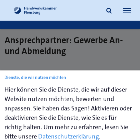
Navig
öffne
Ansprechpartner: Gewerbe An-
Suche
und Abmeldung
Dienste, die wir nutzen möchten
Gregersen,
0461 866-
j.gregersen@hwk-
Julia
195
flensburg.de
Hier können Sie die Dienste, die wir auf dieser
Website nutzen möchten, bewerten und
Hansen,
0461 866-
k.hansen@hwk-
Kerstin
157
flensburg.de
anpassen. Sie haben das Sagen! Aktivieren oder
deaktivieren Sie die Dienste, wie Sie es für
Peters,
0461 866-
ma.peters@hwk-
richtig halten.
Um mehr zu erfahren, lesen Sie
Maylin
276
flensburg.de
bitte unsere
Datenschutzerklärung
.