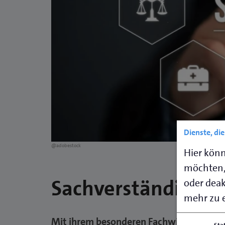
Dienste, di
@adobestock
Hier könn
möchten,
Sachverständige d
oder deakt
mehr zu e
Mit ihrem besonderen Fachwissen werde
Sta