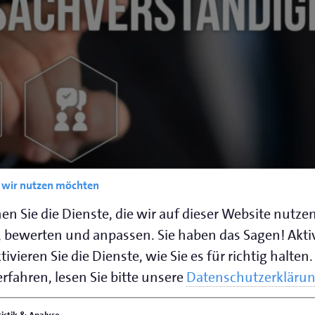
e wir nutzen möchten
en Sie die Dienste, die wir auf dieser Website nutze
 bewerten und anpassen. Sie haben das Sagen! Akti
es Handwerks
ivieren Sie die Dienste, wie Sie es für richtig halten.
rfahren, lesen Sie bitte unsere
Datenschutzerkläru
n Sachverständige von Kunden, Handwerkern, Gerich
tistik & Analyse