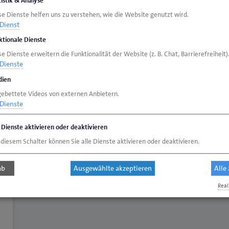
us vermitteln sie oftmals mit Schiedsgutachten zwi
se Dienste helfen uns zu verstehen, wie die Website genutzt wird.
Dienst
hat rund 60 Sachverständige in verschiedenen Hand
ktionale Dienste
e Dienste erweitern die Funktionalität der Website (z. B. Chat, Barrierefreiheit)
Dienste
ien
gebettete Videos von externen Anbietern.
Dienste
e Dienste aktivieren oder deaktivieren
 diesem Schalter können Sie alle Dienste aktivieren oder deaktivieren.
Sachverständigentag
Alle wichtigen Informationen und hier anmelden
D
ab
Ausgewählte akzeptieren
Alle
Real