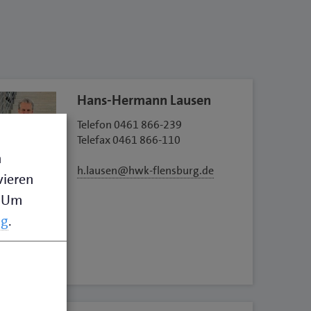
Hans-Hermann Lausen
Telefon 0461 866-239
Telefax 0461 866-110
n
h.lausen@hwk-flensburg.de
vieren
Um
ng
.