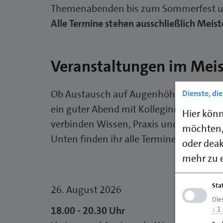
Themenabenden bis zum Sommerfest u
Alle Termine stehen ausschließlich Meis
Veranstaltungen im Meis
Ob Austausch auf Augenhöhe, neue Persp
Dienste, di
ein guter Abend mit Kolleginnen aus d
Hier könn
verbinden Wissen, Praxis und Gemeinsc
möchten,
Unten finden ihr alle Termine übersichtl
oder deakt
mehr zu e
Sta
26. August 2026
Die
18.00 - 20.30 Uhr
↓
1