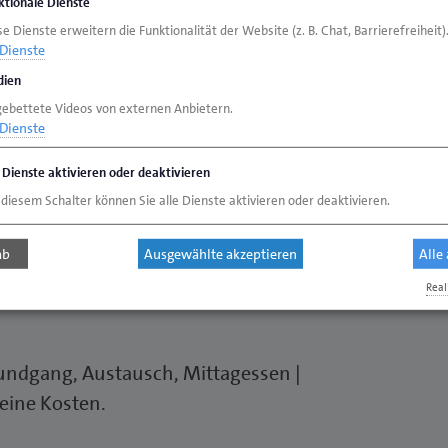
gerung der Ausbildungsqualität Sinn macht –
ktionale Dienste
e Dienste erweitern die Funktionalität der Website (z. B. Chat, Barrierefreiheit)
en kann. Betriebsbesuch bei Verlaat
Dienste
g.
ien
gebettete Videos von externen Anbietern.
Dienste
e Dienste aktivieren oder deaktivieren
 Unternehmensnachfolge oder -gründung.
 diesem Schalter können Sie alle Dienste aktivieren oder deaktivieren.
eula in Rendsburg
ab
Ausgewählte akzeptieren
Alle
Real
undgang, Austausch, Mittagessen |
eine Kosten.