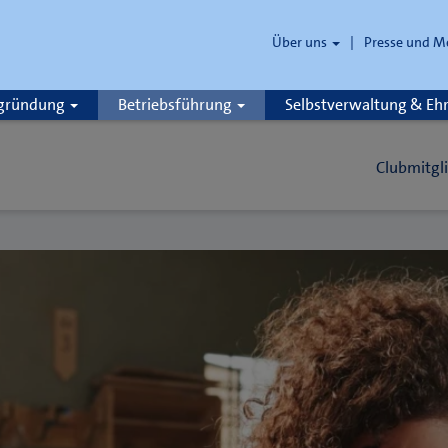
Über uns
Presse und M
zgründung
Betriebsführung
Selbstverwaltung & E
Clubmitgl