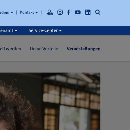
Suche
edien
Kontakt
hrenamt
Service-Center
ied werden
Deine Vorteile
Veranstaltungen