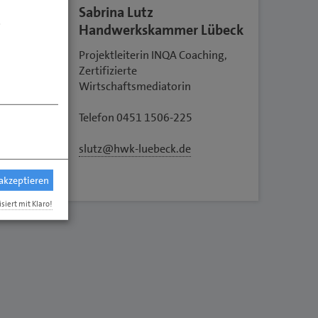
Sabrina Lutz
.
Handwerkskammer Lübeck
Projektleiterin INQA Coaching,
Zertifizierte
Wirtschaftsmediatorin
Telefon 0451 1506-225
slutz@hwk-luebeck.de
 akzeptieren
isiert mit Klaro!