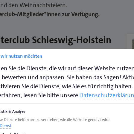
nd den Weihnachtsfeiern.
terclub-Mitglieder*innen zur Verfügung.
terclub Schleswig-Holstein
ektiven für den Betriebsalltag oder einfach
e wir nutzen möchten
em Handwerk: Unsere Veranstaltungen
en Sie die Dienste, die wir auf dieser Website nutze
haft.
 bewerten und anpassen. Sie haben das Sagen! Akti
ich einzeln aufgelistet.
ivieren Sie die Dienste, wie Sie es für richtig halten.
rfahren, lesen Sie bitte unsere
Datenschutzerkläru
tistik & Analyse
se Dienste helfen uns zu verstehen, wie die Website genutzt wird.
Dienst