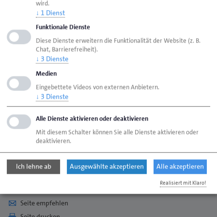
wird.
Wie finde ich heraus, was ich will?
↓
1
Dienst
Funktionale Dienste
Diese Dienste erweitern die Funktionalität der Website (z. B.
Weitere Antworten
Chat, Barrierefreiheit).
↓
3
Dienste
Handwerk erleben
Medien
Eingebettete Videos von externen Anbietern.
↓
3
Dienste
Informiere dich selbstständig
Alle Dienste aktivieren oder deaktivieren
Deine Bewerbung – unsere Erfahrung
Mit diesem Schalter können Sie alle Dienste aktivieren oder
deaktivieren.
Kontakt
Ich lehne ab
Ausgewählte akzeptieren
Alle akzeptieren
Realisiert mit Klaro!
Seite empfehlen
Seite drucken