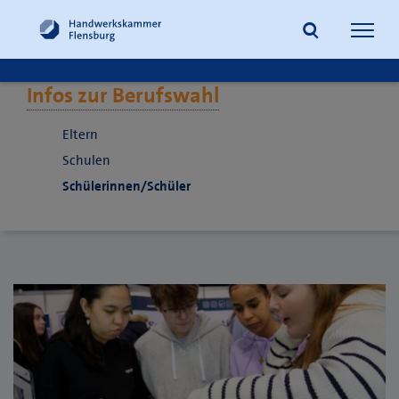
Navig
öffne
Infos zur Berufswahl
Suche
Eltern
Schulen
Schülerinnen/Schüler