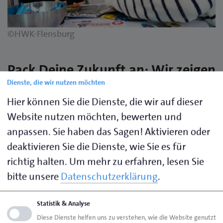
©HWK-Flensburg
Pack Deine Zukunft an: Wir zeigen
Dienste, die wir nutzen möchten
Dir, wie’s geht!
Hier können Sie die Dienste, die wir auf dieser
Du bist dir unsicher, wohin dein Weg dich führen soll?
Website nutzen möchten, bewerten und
Weißt nicht genau, welcher Schritt der richtige ist?
anpassen. Sie haben das Sagen! Aktivieren oder
Wir stehen dir zur Seite und helfen dir, deine
deaktivieren Sie die Dienste, wie Sie es für
Orientierung zu finden. Gemeinsam gehen wir die
richtig halten.
Um mehr zu erfahren, lesen Sie
ersten Schritt in deine berufliche Zukunft.
bitte unsere
Datenschutzerklärung
.
Statistik & Analyse
Beruf mit Zukunft
Diese Dienste helfen uns zu verstehen, wie die Website genutzt