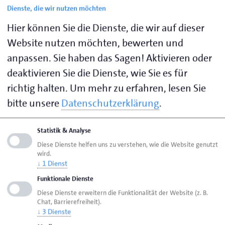
Reise, die sorgfältige Planung und fundierte
Dienste, die wir nutzen möchten
Informationen erfordert. Wir unterstützen Sie dabei
Hier können Sie die Dienste, die wir auf dieser
mit einer umfassenden Auswahl an Formularen und
Website nutzen möchten, bewerten und
Merkblättern, die Ihnen Schritt für Schritt bei Ihrer
anpassen. Sie haben das Sagen! Aktivieren oder
Existenzgründung helfen.
deaktivieren Sie die Dienste, wie Sie es für
Unsere Unterlagen decken alle wichtigen Themen
richtig halten.
Um mehr zu erfahren, lesen Sie
rund um die Gründung ab – von der Businessplan-
bitte unsere
Datenschutzerklärung
.
Erstellung über Finanzierungsoptionen bis hin zu
rechtlichen Anforderungen. So haben Sie alle
Statistik & Analyse
wesentlichen Informationen und Dokumente direkt
Diese Dienste helfen uns zu verstehen, wie die Website genutzt
zur Hand.
wird.
↓
1
Dienst
Funktionale Dienste
Diese Dienste erweitern die Funktionalität der Website (z. B.
Downloads
Chat, Barrierefreiheit).
↓
3
Dienste