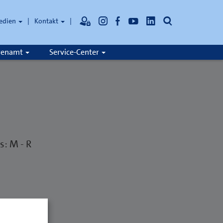
Suche
edien
Kontakt
hrenamt
Service-Center
: M - R