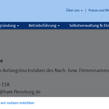
Über uns
Presse und M
zgründung
Betriebsführung
Selbstverwaltung & E
uz
en Anfangsbuchstaben des Nach- bzw. Firmennamens
6-118
@hwk-flensburg.de
e wir nutzen möchten
r Flensburg