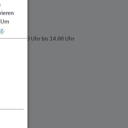
n
vieren
Um
ng
.
Fr. von 7.30 Uhr bis 14.00 Uhr
.