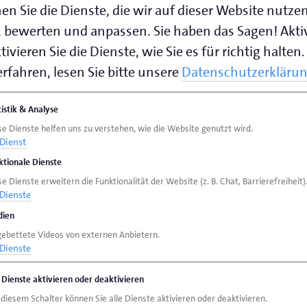
en Sie die Dienste, die wir auf dieser Website nutze
 bewerten und anpassen. Sie haben das Sagen! Akti
f 1-7
ivieren Sie die Dienste, wie Sie es für richtig halten.
rfahren, lesen Sie bitte unsere
Datenschutzerkläru
0 Uhr bis 12.30 Uhr und von 13.00 Uhr bis 16.30 Uhr 
tistik & Analyse
se Dienste helfen uns zu verstehen, wie die Website genutzt wird.
speichern (.vcf)
Dienst
ktionale Dienste
e Dienste erweitern die Funktionalität der Website (z. B. Chat, Barrierefreiheit)
en:
Dienste
ng in der Handwerksrolle
ien
gebettete Videos von externen Anbietern.
Dienste
e Dienste aktivieren oder deaktivieren
 diesem Schalter können Sie alle Dienste aktivieren oder deaktivieren.