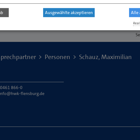
ab
Ausgewählte akzeptieren
Alle
Real
Se
prechpartner
Personen
Schauz, Maximilian
: 0461 866-0
info@hwk-flensburg.de