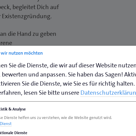
k, begleitet Dich auf
r Existenzgründung.
g an die Hand zu geben
hrene
 eine reibungslose
e wir nutzen möchten
en Sie die Dienste, die wir auf dieser Website nutze
 bewerten und anpassen. Sie haben das Sagen! Akti
me: Dein Weg nach vorn
ivieren Sie die Dienste, wie Sie es für richtig halten.
rfahren, lesen Sie bitte unsere
Datenschutzerkläru
sierte bietet
ende Ausgangslage. Etwa
tistik & Analyse
ht in den kommenden
se Dienste helfen uns zu verstehen, wie die Website genutzt wird.
Dienst
t sich für Dich die
ktionale Dienste