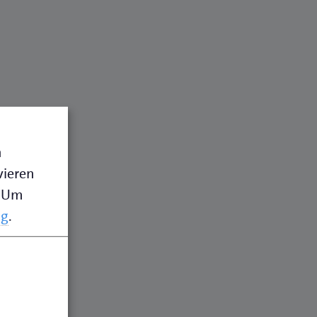
n
vieren
Um
ng
.