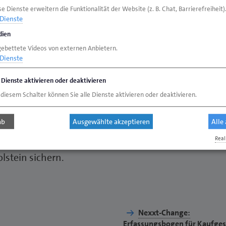
n. Der Meisterclub
e Dienste erweitern die Funktionalität der Website (z. B. Chat, Barrierefreiheit)
stützt Dich dabei,
Dienste
nen Mitarbeitenden,
ien
denbeziehungen zu
gebettete Videos von externen Anbietern.
Dienste
e Dienste aktivieren oder deaktivieren
 diesem Schalter können Sie alle Dienste aktivieren oder deaktivieren.
ändigkeit, helfen bei
ab
Ausgewählte akzeptieren
Alle
hfolge und schaffen
Real
en, die gemeinsam die
stein sichern.
Nexxt-Change:
Erfassungsbogen für Kaufge