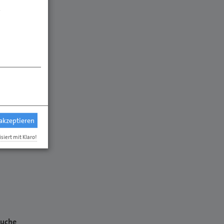
.
 akzeptieren
isiert mit Klaro!
suche