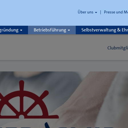
Über uns
Presse und M
zgründung
Betriebsführung
Selbstverwaltung & E
Clubmitgl