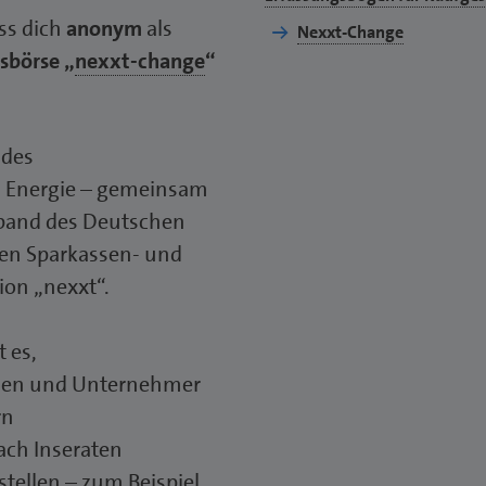
ss dich
anonym
als
Nexxt-Change
sbörse „
nexxt-change
“
 des
d Energie – gemeinsam
rband des Deutschen
n Sparkassen- und
ion „nexxt“.
t es,
nnen und Unternehmer
rn
ch Inseraten
stellen – zum Beispiel