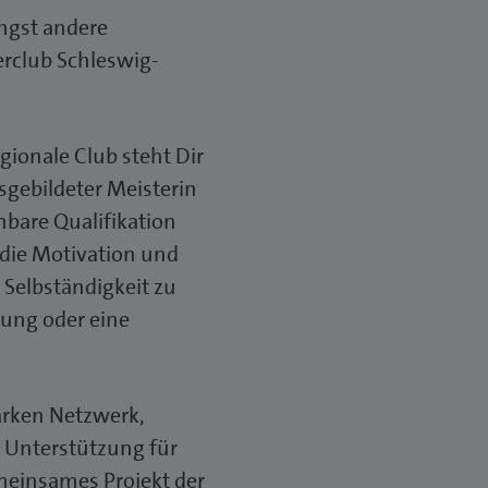
ingst andere
erclub Schleswig-
ionale Club steht Dir
usgebildeter Meisterin
chbare Qualifikation
, die Motivation und
e Selbständigkeit zu
dung oder eine
tarken Netzwerk,
 Unterstützung für
meinsames Projekt der