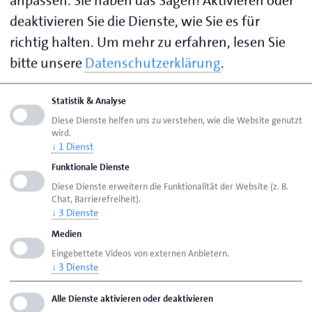
Mo. - Do. von 7.30 Uhr bis 12.30 Uhr
deaktivieren Sie die Dienste, wie Sie es für
und von 13.00 Uhr bis 16.30 Uhr
richtig halten.
Um mehr zu erfahren, lesen Sie
Fr. von 7.30 Uhr bis 14.00 Uhr
bitte unsere
Datenschutzerklärung
.
Visitenkarte speichern (.vcf)
Statistik & Analyse
Diese Dienste helfen uns zu verstehen, wie die Website genutzt
Ihr Ansprechpartner zu folgenden Themen:
wird.
↓
1
Dienst
Fachkräfteberatung
Funktionale Dienste
Projekt "Meisterclub Schleswig-Holstein"
Diese Dienste erweitern die Funktionalität der Website (z. B.
Chat, Barrierefreiheit).
↓
3
Dienste
Medien
Seite empfehlen
Eingebettete Videos von externen Anbietern.
Seite drucken
↓
3
Dienste
Seite
aktualisiert am 01. Juni 2026
Alle Dienste aktivieren oder deaktivieren