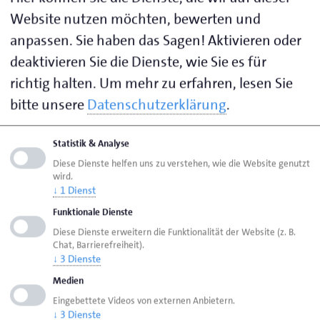
24937 Flensburg
Website nutzen möchten, bewerten und
anpassen. Sie haben das Sagen! Aktivieren oder
Mo. - Do. von 7.30 Uhr bis 12.30 Uhr
deaktivieren Sie die Dienste, wie Sie es für
und von 13.00 Uhr bis 16.30 Uhr
richtig halten.
Um mehr zu erfahren, lesen Sie
Fr. von 7.30 Uhr bis 14.00 Uhr
bitte unsere
Datenschutzerklärung
.
Visitenkarte speichern (.vcf)
Statistik & Analyse
Diese Dienste helfen uns zu verstehen, wie die Website genutzt
Ihre Ansprechpartnerin zu folgenden Themen:
wird.
↓
1
Dienst
Eintragung, Veränderung und Löschung in der
Funktionale Dienste
Handwerksrolle
Diese Dienste erweitern die Funktionalität der Website (z. B.
Gewerbe An- und Abmeldung
Chat, Barrierefreiheit).
↓
3
Dienste
Handwerksrolle
Medien
Eingebettete Videos von externen Anbietern.
↓
3
Dienste