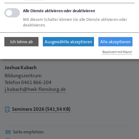
Alle Dienste aktivieren oder deaktivieren
Preis: 199,00 €
Mit diesem Schalter können Sie alle Dienste aktivieren oder
incl. Lehrgangsunterlagen und Verpflegung
deaktivieren.
Ich lehne ab
Ausgewählte akzeptieren
Alle akzeptieren
Realisiert mit Klaro!
Joshua Kubach
Bildungszentrum
Telefon 0461 866-204
j.kubach@hwk-flensburg.de
Download
Seminare 2026 (541,54 KB)
pdf
Seite empfehlen