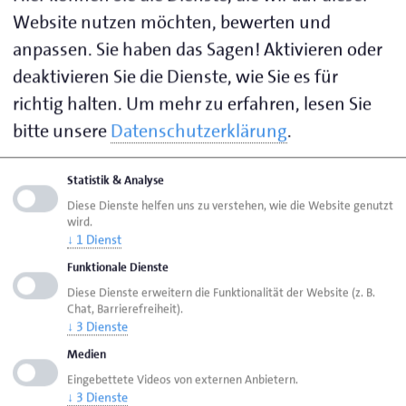
sorgen dafür, dass das Gelernte sofort anwendbar ist.
Website nutzen möchten, bewerten und
anpassen. Sie haben das Sagen! Aktivieren oder
Flexible Ausrichtung:
deaktivieren Sie die Dienste, wie Sie es für
Der Dozent greift die Anliegen und Situationen der
richtig halten.
Um mehr zu erfahren, lesen Sie
Teilnehmenden auf und richtet Inhalte daran aus –
bitte unsere
Datenschutzerklärung
.
sodass jede Gruppe genau die Werkzeuge bekommt,
die sie wirklich braucht.
Statistik & Analyse
Diese Dienste helfen uns zu verstehen, wie die Website genutzt
wird.
↓
1
Dienst
Hier anmelden
Funktionale Dienste
Diese Dienste erweitern die Funktionalität der Website (z. B.
Chat, Barrierefreiheit).
12.05.2026
↓
3
Dienste
Medien
Eingebettete Videos von externen Anbietern.
9.00 - 16.00 Uhr
↓
3
Dienste