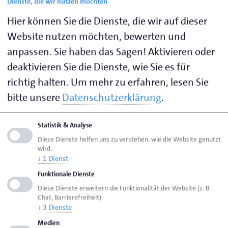
Dienste, die wir nutzen möchten
Künstliche Intelligenz ist weit mehr als ein
technisches Spielzeug – sie ist der entscheidende
Hier können Sie die Dienste, die wir auf dieser
Werkzeugkasten für die Zukunftsfähigkeit des
Website nutzen möchten, bewerten und
Handwerks. Um das Potenzial voll auszuschöpfen
anpassen. Sie haben das Sagen! Aktivieren oder
und gleichzeitig die neuen gesetzlichen
deaktivieren Sie die Dienste, wie Sie es für
Anforderungen des EU AI Acts zu erfüllen, benötigen
richtig halten.
Um mehr zu erfahren, lesen Sie
Betriebe eine klare Strategie. Diese Schulung legt das
bitte unsere
Datenschutzerklärung
.
Fundament: Wir wandeln regulatorische Pflichten in
echte Wettbewerbsvorteile um.
Statistik & Analyse
Zur Anmeldung
Diese Dienste helfen uns zu verstehen, wie die Website genutzt
wird.
↓
1
Dienst
30.06.2026
Funktionale Dienste
Diese Dienste erweitern die Funktionalität der Website (z. B.
Chat, Barrierefreiheit).
↓
3
Dienste
09:00
Medien