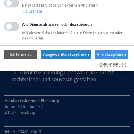
Eingebettete Videos von externen Anbietern.
↓
3
Dienste
Seite empfehlen
Alle Dienste aktivieren oder deaktivieren
Seite drucken
Mit diesem Schalter können Sie alle Dienste aktivieren oder
deaktivieren.
Seite
aktualisiert am 22. Juni 2026
Ich lehne ab
Ausgewählte akzeptieren
Alle akzeptieren
Handwerkskammer Flensburg
Realisiert mit Klaro!
Zukunftssicherung Handwerk: KI-Einsatz
rechtssicher und souverän gestalten
Handwerkskammer Flensburg
Johanniskirchhof 1-7
24937 Flensburg
Telefon: 0461 866-0