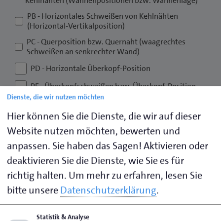
Kehlnähten (Wannenpositionen bzw. Wannenlage)
PB - Horizontales Schweißen von Kehlnähten
(Horizontal-Vertikalposition)
PC - Querposition bzw. Quernaht (waagrechtes
Schweißen an senkrechter Wand)
PD - Horizontale Überkopf-Position
PE - Überkopfschweißen bzw. Überkopf-Position
Dienste, die wir nutzen möchten
PF - Steigposition bzw. Steignaht an Blech
(senkrechtes Schweißen von unten nach oben)
Hier können Sie die Dienste, die wir auf dieser
PH - Steigposition bzw. Steignaht, Stumpfnähte Rohr
Website nutzen möchten, bewerten und
an Rohr und Kehlnähte Rohr an Platte (senkrechtes
anpassen. Sie haben das Sagen! Aktivieren oder
Schweißen von unten nach oben)
deaktivieren Sie die Dienste, wie Sie es für
H-L045 - 45° geneigte Position (Rohr fest),
richtig halten.
Um mehr zu erfahren, lesen Sie
steigendes Schweißen
bitte unsere
Datenschutzerklärung
.
Verfügen Sie über schweißtechnische Vorkenntnisse?
*
Ja
Nein
Statistik & Analyse