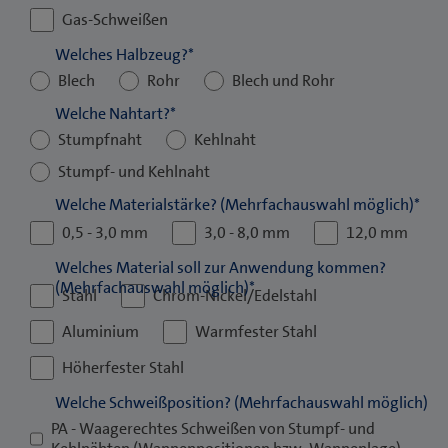
Gas-Schweißen
Welches Halbzeug?
*
Blech
Rohr
Blech und Rohr
Welche Nahtart?
*
Stumpfnaht
Kehlnaht
Stumpf- und Kehlnaht
Welche Materialstärke? (Mehrfachauswahl möglich)
*
0,5 - 3,0 mm
3,0 - 8,0 mm
12,0 mm
Welches Material soll zur Anwendung kommen?
(Mehrfachauswahl möglich)
*
Stahl
Chrom-Nickel/Edelstahl
Aluminium
Warmfester Stahl
Höherfester Stahl
Welche Schweißposition? (Mehrfachauswahl möglich)
PA - Waagerechtes Schweißen von Stumpf- und