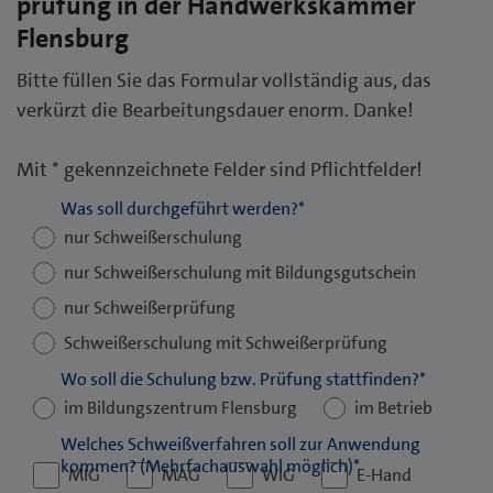
prüfung in der Handwerkskammer
Flensburg
Bitte füllen Sie das Formular vollständig aus, das
verkürzt die Bearbeitungsdauer enorm. Danke!
Mit * gekennzeichnete Felder sind Pflichtfelder!
Was soll durchgeführt werden?
*
nur Schweißerschulung
nur Schweißerschulung mit Bildungsgutschein
nur Schweißerprüfung
Schweißerschulung mit Schweißerprüfung
Wo soll die Schulung bzw. Prüfung stattfinden?
*
im Bildungszentrum Flensburg
im Betrieb
Welches Schweißverfahren soll zur Anwendung
kommen? (Mehrfachauswahl möglich)
*
MIG
MAG
WIG
E-Hand