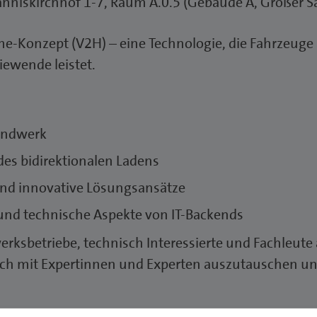
niskirchhof 1-7, Raum A.0.5 (Gebäude A, Großer S
me-Konzept (V2H) – eine Technologie, die Fahrzeuge
giewende leistet.
Handwerk
s bidirektionalen Ladens
d innovative Lösungsansätze
 und technische Aspekte von IT-Backends
erksbetriebe, technisch Interessierte und Fachleute
ich mit Expertinnen und Experten auszutauschen un