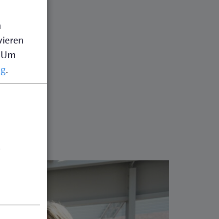
n
vieren
Um
ng
.
.