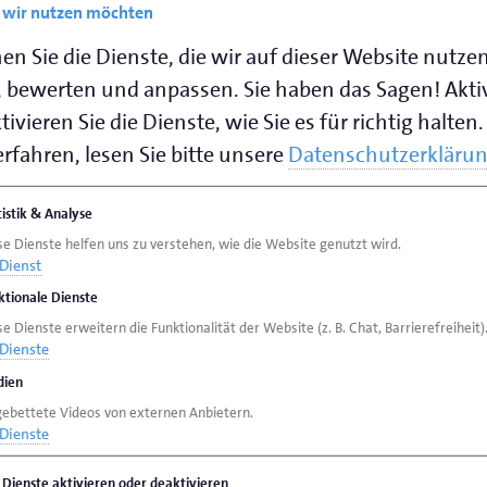
e wir nutzen möchten
2025
en Sie die Dienste, die wir auf dieser Website nutze
 bewerten und anpassen. Sie haben das Sagen! Akti
sind begrenzt
ivieren Sie die Dienste, wie Sie es für richtig halten.
rfahren, lesen Sie bitte unsere
Datenschutzerkläru
tistik & Analyse
se Dienste helfen uns zu verstehen, wie die Website genutzt wird.
 KB)
Dienst
ktionale Dienste
e Dienste erweitern die Funktionalität der Website (z. B. Chat, Barrierefreiheit)
Dienste
ien
gebettete Videos von externen Anbietern.
Dienste
e Dienste aktivieren oder deaktivieren