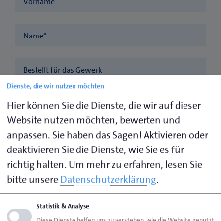
Vorname
Name
*
Bestellt für das Gewerk
Dienste, die wir nutzen möchten
Firma
*
Hier können Sie die Dienste, die wir auf dieser
Website nutzen möchten, bewerten und
anpassen. Sie haben das Sagen! Aktivieren oder
Strasse
*
deaktivieren Sie die Dienste, wie Sie es für
richtig halten.
Um mehr zu erfahren, lesen Sie
Hausnummer
*
bitte unsere
Datenschutzerklärung
.
PLZ
*
Statistik & Analyse
Diese Dienste helfen uns zu verstehen, wie die Website genutzt