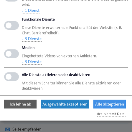
wird.
↓
1
Dienst
Ort
*
Funktionale Dienste
Diese Dienste erweitern die Funktionalität der Website (z. B.
Email
*
Chat, Barrierefreiheit).
↓
3
Dienste
Ich habe die Datenschutzerklärung zur Kenntnis
Medien
genommen
*
Mit dem Absenden Ihrer Anmeldung erklären Sie sich
Eingebettete Videos von externen Anbietern.
damit einverstanden, dass Ihre Daten zur Bearbeitung
↓
3
Dienste
Ihres Anliegens verwendet werden (Weitere
Informationen und Widerrufshinweise finden Sie in
Alle Dienste aktivieren oder deaktivieren
der Datenschutzerklärung).
Mit diesem Schalter können Sie alle Dienste aktivieren oder
deaktivieren.
Anmeldung absenden
Ich lehne ab
Ausgewählte akzeptieren
Alle akzeptieren
Realisiert mit Klaro!
Seite empfehlen