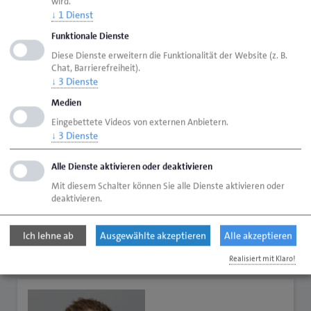
wird.
Verabschiedungsverhalten
↓
1
Dienst
Bedeutung von Körperhaltung und Wirkung der
Funktionale Dienste
Stimme
Diese Dienste erweitern die Funktionalität der Website (z. B.
Chat, Barrierefreiheit).
Positives Formulieren und aktives Zuhören
↓
3
Dienste
Grundlagen der Gesprächsführung
Medien
Eingebettete Videos von externen Anbietern.
Reklamationsbearbeitung / Schwierige
↓
3
Dienste
Situationen erfolgreich meistern
Regeln für professionelles Telefonieren
Alle Dienste aktivieren oder deaktivieren
Mit diesem Schalter können Sie alle Dienste aktivieren oder
Praxis und Feedback
deaktivieren.
Zügig auf den Punkt kommen
Ich lehne ab
Ausgewählte akzeptieren
Alle akzeptieren
Kontakt
Realisiert mit Klaro!