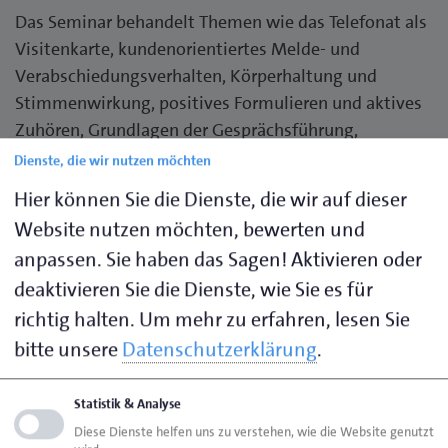
Das Seminar behandelt Themen wie das Telefonat als
Visitenkarte, kundenorientiertes Melde- und
Verabschiedungsverhalten, Körperhaltung und
Stimmenwirkung, positives Formulieren und aktives
Zuhören, Grundlagen der Gesprächsführung,
erfolgreiche Reklamationsbearbeitung, Regeln für
Dienste, die wir nutzen möchten
professionelles Telefonieren, praktische Übungen und
Hier können Sie die Dienste, die wir auf dieser
Feedback sowie effizientes Kommunizieren auf den
Website nutzen möchten, bewerten und
Punkt.
anpassen. Sie haben das Sagen! Aktivieren oder
deaktivieren Sie die Dienste, wie Sie es für
Professionelles Telefonieren ist ein wichtiger
richtig halten.
Um mehr zu erfahren, lesen Sie
Erfolgsfaktor und ein klarer Wettbewerbsvorteil -
nutzen Sie diese Möglichkeiten.
bitte unsere
Datenschutzerklärung
.
Das Telefonat als Visitenkarte des
Unternehmens
Statistik & Analyse
Diese Dienste helfen uns zu verstehen, wie die Website genutzt
Kundenorientiertes Melde- und