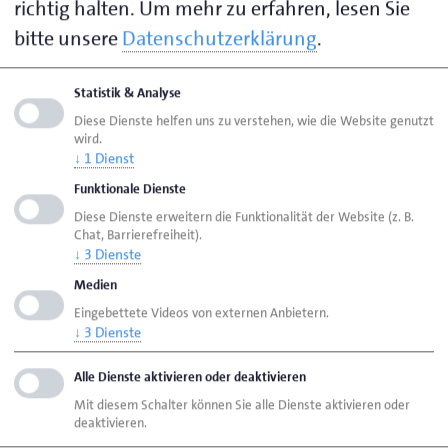
richtig halten.
Um mehr zu erfahren, lesen Sie
des öffentlichen Rechts verpflichtet, für bestimmte
bitte unsere
Datenschutzerklärung
.
Amtshandlungen Gebühren zu erheben. Die Höhe der
jeweiligen Gebühr richtet sich nach der aktuellen
Statistik & Analyse
Gebührenordnung und ist in einer übersichtlichen
Diese Dienste helfen uns zu verstehen, wie die Website genutzt
Anlage dargestellt.
wird.
↓
1
Dienst
Die Gebühren sind nach Fachbereichen gegliedert,
Funktionale Dienste
sodass Sie schnell die für Ihr Anliegen relevante
Diese Dienste erweitern die Funktionalität der Website (z. B.
Chat, Barrierefreiheit).
Information finden können. Beispiele für
↓
3
Dienste
Fachbereiche sind die Handwerksrolle, die
Medien
Erstausbildung oder das Prüfungswesen.
Eingebettete Videos von externen Anbietern.
↓
3
Dienste
Sollten Sie Fragen zu einzelnen Gebühren haben,
wenden Sie sich bitte direkt an den zuständigen
Alle Dienste aktivieren oder deaktivieren
Fachbereich.
Mit diesem Schalter können Sie alle Dienste aktivieren oder
deaktivieren.
Die Kontaktdaten finden
hier
auf unserer Homepage