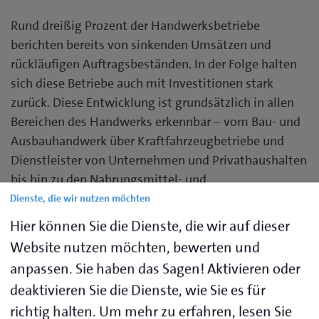
Rund dreißig Prozent der Handwerksbetriebe
berichten bereits von sinkenden Umsätzen und
rückläufigen Auftragsbeständen. In der Folge halten
sich diese Betriebe auch mit Investitionen stark
zurück. Diese Entwicklung ist grundsätzlich in allen
Bereichen des Handwerks erkennbar – vom Bau- und
Ausbauhandwerk über Kraftfahrzeugbetriebe und
Dienstleister von Unternehmen und Privathaushalten
bis hin zu den Nahrungsmittel- und
Gesundheitshandwerken.
Dienste, die wir nutzen möchten
Hier können Sie die Dienste, die wir auf dieser
Für das vierte Quartal 2025 rechnen die schleswig-
Website nutzen möchten, bewerten und
holsteinischen Handwerksbetriebe überwiegend mit
anpassen. Sie haben das Sagen! Aktivieren oder
einer gleichbleibenden Entwicklung: 59 Prozent
deaktivieren Sie die Dienste, wie Sie es für
erwarten keine Veränderung ihrer Geschäftslage, 19
richtig halten.
Um mehr zu erfahren, lesen Sie
Prozent gehen von einer Verbesserung und 22