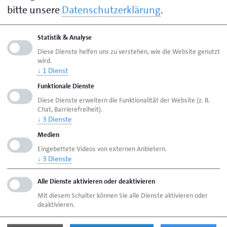
bitte unsere
Datenschutzerklärung
.
Prozent von einer Verschlechterung aus.
Der begrenzte Optimismus resultiert auch aus einem
Statistik & Analyse
geringen Vertrauen in die Wirtschaftspolitik. Bereits
Diese Dienste helfen uns zu verstehen, wie die Website genutzt
wird.
im Sommer hatte die Entscheidung der
↓
1
Dienst
Bundesregierung, die Stromsteuer nicht wie im
Funktionale Dienste
Koalitionsvertrag angekündigt für alle Branche und
Diese Dienste erweitern die Funktionalität der Website (z. B.
Privathaushalte zu sunken, für massive Entrusting im
Chat, Barrierefreiheit).
↓
3
Dienste
Handwerk gesorgt. Zudem ist noch nicht absehbar,
wann sich das Infrastruktur-Sondervermögen in Form
Medien
zusätzlicher öffentlicher Investitionen positiv auf die
Eingebettete Videos von externen Anbietern.
↓
3
Dienste
Auftragslage des Handwerks auswirken wird.
Hingegen bleiben politisch verursachte Belastungen
Alle Dienste aktivieren oder deaktivieren
der Wirtschaft bestehen. Die bereits sehr hohen
Mit diesem Schalter können Sie alle Dienste aktivieren oder
Sozialversicherungsbeiträge drohen sogar noch
deaktivieren.
weiter zu steigen und die Bürokratiebelastung der