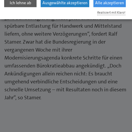
Betriebe nimmt unverändert zu.
Ich lehne ab
Ausgewählte akzeptieren
Alle akzeptieren
Realisiert mit Klaro!
„Die Bundesregierung muss jetzt endlich eine
spürbare Entlastung für Handwerk und Mittelstand
liefern, ohne weitere Verzögerungen“, fordert Ralf
Stamer. Zwar hat die Bundesregierung in der
vergangenen Woche mit ihrer
Modernisierungsagenda konkrete Schritte für einen
umfassenden Bürokratieabbau angekündigt. „Doch
Ankündigungen allein reichen nicht: Es braucht
umgehend verbindliche Entscheidungen und eine
schnelle Umsetzung – mit Resultaten noch in diesem
Jahr“, so Stamer.