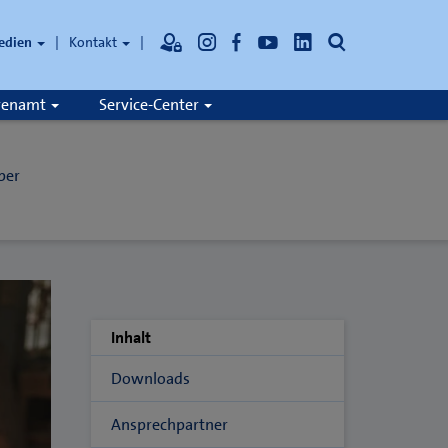
Suche
edien
Kontakt
hrenamt
Service-Center
per
Inhalt
Downloads
Ansprechpartner