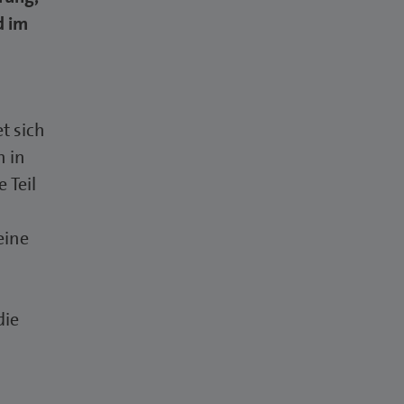
d im
t sich
n in
 Teil
eine
die