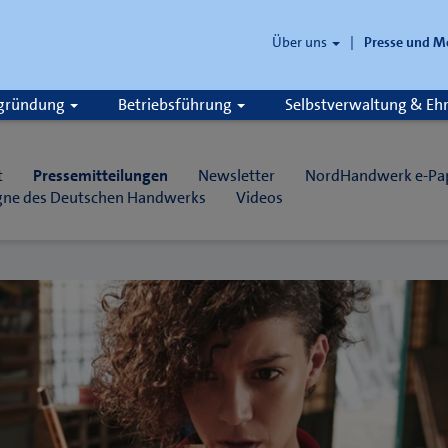
Über uns
Presse und M
zgründung
Betriebsführung
Selbstverwaltung & E
t
Pressemitteilungen
Newsletter
NordHandwerk e-Pa
ne des Deutschen Handwerks
Videos