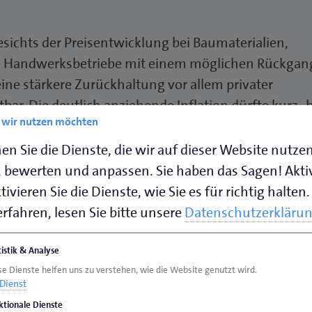
sichts der Preisentwicklung bei Baumaterialien,
e Handwerksbetriebe mit einem möglichen Rückgan
ine stärkere Zurückhaltung vor allem privater
r. Die deutlich anziehende Inflation dürfte kurz- b
e wir nutzen möchten
ucher beeinflussen, wodurch die Konjunktur im Hand
en Sie die Dienste, die wir auf dieser Website nutze
 bewerten und anpassen. Sie haben das Sagen! Akti
ivieren Sie die Dienste, wie Sie es für richtig halten.
beiden Kammerbezirken
rfahren, lesen Sie bitte unsere
Datenschutzerkläru
eswig, Rendsburg, Eckernförde, Dithmarschen und
tistik & Analyse
Flensburg)
vermeldeten 57 Prozent der befragten Bet
se Dienste helfen uns zu verstehen, wie die Website genutzt wird.
rozent eine befriedigende und 8 Prozent eine schlech
Dienst
d auf dem Niveau des Vorquartals und dem
ktionale Dienste