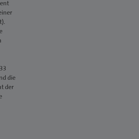
ent
einer
).
e
m
 33
nd die
t der
e