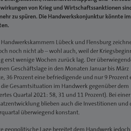
swirkungen von Krieg und Wirtschaftssanktionen sin
mehr zu spüren. Die Handwerkskonjunktur könnte im
ten.
r Handwerkskammern Lübeck und Flensburg zeichne
ch noch nicht ab – wohl auch, weil der Kriegsbegin
g erst wenige Wochen zurück lag. Der überwiegende
enen Geschäftslage in den Monaten Januar bis März
e, 36 Prozent eine befriedigende und nur 9 Prozent 
ch die Gesamtsituation im Handwerk gegenüber dem
ertes Quartal 2021: 58, 31 und 11 Prozent). Bei einer
tzentwicklung blieben auch die Investitionen und 
quartal überwiegend konstant.
fte geopolitische Lage bereitet dem Handwerk jedoch