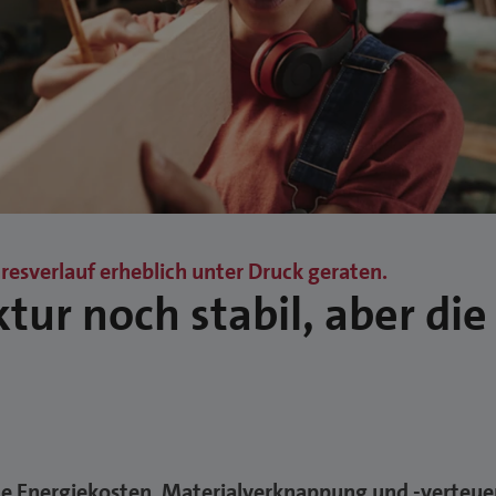
esverlauf erheblich unter Druck geraten.
r noch stabil, aber die
 Energiekosten, Materialverknappung und -verteue