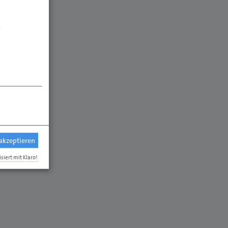
.
 akzeptieren
isiert mit Klaro!