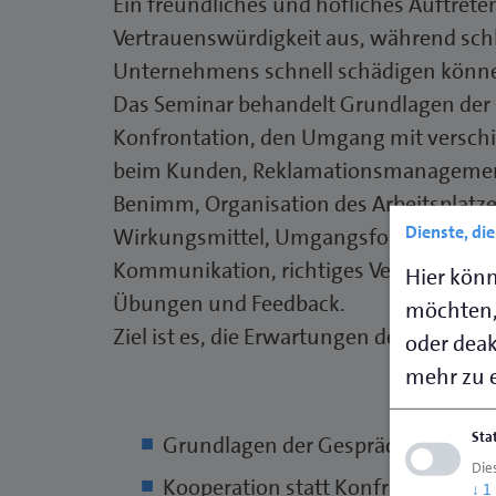
Ein freundliches und höfliches Auftret
Vertrauenswürdigkeit aus, während sc
Unternehmens schnell schädigen könn
Das Seminar behandelt Grundlagen der 
Konfrontation, den Umgang mit versch
beim Kunden, Reklamationsmanagement, 
Benimm, Organisation des Arbeitsplatz
Dienste, di
Wirkungsmittel, Umgangsformen im Te
Kommunikation, richtiges Verhalten in 
Hier könn
Übungen und Feedback.
möchten,
Ziel ist es, die Erwartungen der Kunden 
oder deakt
mehr zu e
Sta
Grundlagen der Gesprächsführun
Die
Kooperation statt Konfrontation
↓
1