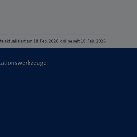
ite
aktualisiert am 18. Feb. 2026
, online seit 18. Feb. 2026
kationswerkzeuge