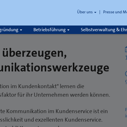
Über uns
Presse und M
zgründung
Betriebsführung
Selbstverwaltung & E
 überzeugen,
unikationswerkzeuge
ion im Kundenkontakt" lernen die
gsfaktor für ihr Unternehmen werden können.
P
rte Kommunikation im Kundenservice ist ein
i
ässlichkeit und exzellenten Kundenservice.