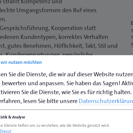
en strahlt Kompetenz und
hlechte Umgangsformen den Ruf eines
en.
Gesprächsführung, Kooperation statt
iedenen Kundentypen, korrektes Verhalten
gutes Benehmen, Höflichkeit, Takt, Stil und
es, Kundenerwartungen, persönliche
e wir nutzen möchten
am und Teambildung, kundenorientierte
schwierigen Situationen sowie praktische
en Sie die Dienste, die wir auf dieser Website nutze
 bewerten und anpassen. Sie haben das Sagen! Akti
zu übertreffen und sie zu begeistern.
ivieren Sie die Dienste, wie Sie es für richtig halten.
rfahren, lesen Sie bitte unsere
Datenschutzerkläru
tistik & Analyse
g
se Dienste helfen uns zu verstehen, wie die Website genutzt wird.
Dienst