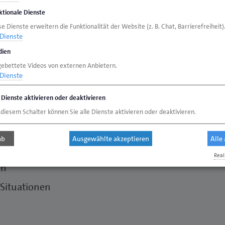
ktionale Dienste
undentypen
e Dienste erweitern die Funktionalität der Website (z. B. Chat, Barrierefreiheit)
Dienste
ien
gebettete Videos von externen Anbietern.
ntergründe und Informationen
Dienste
e Dienste aktivieren oder deaktivieren
 diesem Schalter können Sie alle Dienste aktivieren oder deaktivieren.
ab
Ausgewählte akzeptieren
Alle
ldung
Real
en
 Situationen