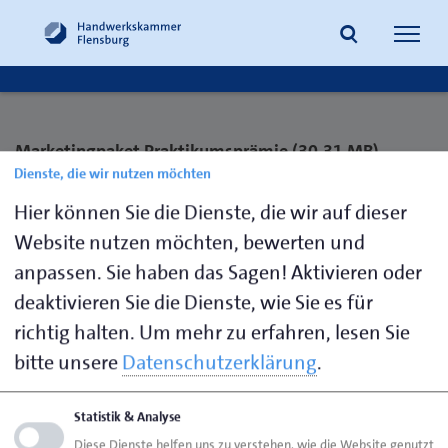
Navig
öffne
Suche
Marketingpaket Praktikumsprämie (30,31 MB)
Dienste, die wir nutzen möchten
Umschulungsvertrag (213,26 KB)
Hier können Sie die Dienste, die wir auf dieser
Website nutzen möchten, bewerten und
Abnahmeprotokoll (34,91 KB)
anpassen. Sie haben das Sagen! Aktivieren oder
deaktivieren Sie die Dienste, wie Sie es für
Antrag Verlängerung (674,15 KB)
richtig halten.
Um mehr zu erfahren, lesen Sie
bitte unsere
Datenschutzerklärung
.
Ausbildungsordnung der Berufe in der Bauwirtschaft
(2,52 MB)
Statistik & Analyse
Diese Dienste helfen uns zu verstehen, wie die Website genutzt