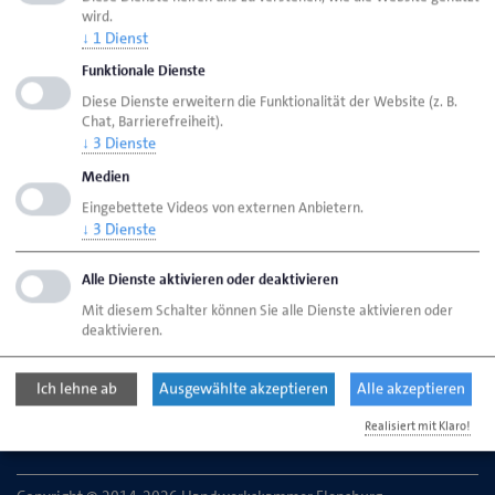
wird.
Seite empfehlen
↓
1
Dienst
Seite drucken
Funktionale Dienste
Seite
aktualisiert am 16. Juli 2026
Diese Dienste erweitern die Funktionalität der Website (z. B.
Chat, Barrierefreiheit).
↓
3
Dienste
Handwerkskammer Flensburg
Downloads
Medien
Eingebettete Videos von externen Anbietern.
↓
3
Dienste
Handwerkskammer Flensburg
Johanniskirchhof 1-7
Alle Dienste aktivieren oder deaktivieren
24937 Flensburg
Mit diesem Schalter können Sie alle Dienste aktivieren oder
deaktivieren.
Telefon: 0461 866-0
Ich lehne ab
Ausgewählte akzeptieren
Alle akzeptieren
E-Mail:
info@hwk-flensburg.de
Realisiert mit Klaro!