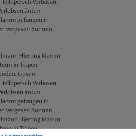
Tellopersch Verbasen.
Verlobsen äntun
 klamm gefangen in
pen vergesen Bunnen.
telmann Hjerting klamm
tenn in Tropen
londen. Gusen
Tellopersch Verbasen.
Verlobsen äntun
 klamm gefangen in
pen vergesen Bunnen.
telmann Hjerting klamm
tenn in Tropen
e wir nutzen möchten