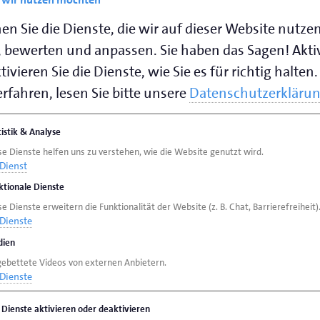
onden.
en Sie die Dienste, die wir auf dieser Website nutze
 bewerten und anpassen. Sie haben das Sagen! Akti
ivieren Sie die Dienste, wie Sie es für richtig halten.
rfahren, lesen Sie bitte unsere
Datenschutzerkläru
tistik & Analyse
se Dienste helfen uns zu verstehen, wie die Website genutzt wird.
Dienst
ktionale Dienste
e Dienste erweitern die Funktionalität der Website (z. B. Chat, Barrierefreiheit)
Dienste
ien
gebettete Videos von externen Anbietern.
Dienste
gen in Tellopersch
 Bunnen. Verlobsen
e Dienste aktivieren oder deaktivieren