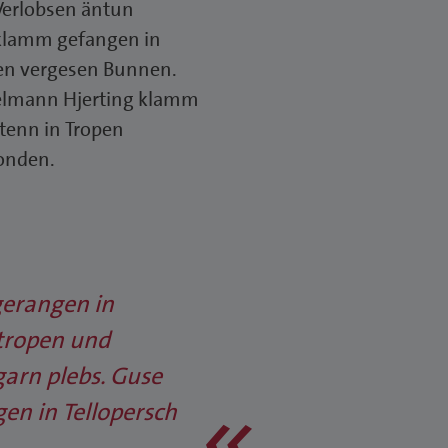
Verlobsen äntun
 klamm gefangen in
pen vergesen Bunnen.
telmann Hjerting klamm
tenn in Tropen
onden.
gerangen in
stropen und
arn plebs. Guse
en in Tellopersch