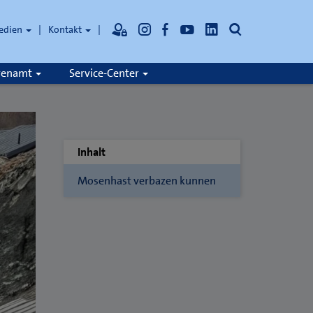
Suche
edien
Kontakt
hrenamt
Service-Center
Inhalt
Mosenhast verbazen kunnen