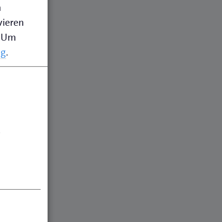
n
vieren
Um
ng
.
.