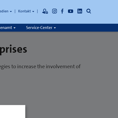
Suche
edien
Kontakt
hrenamt
Service-Center
prises
ies to increase the involvement of