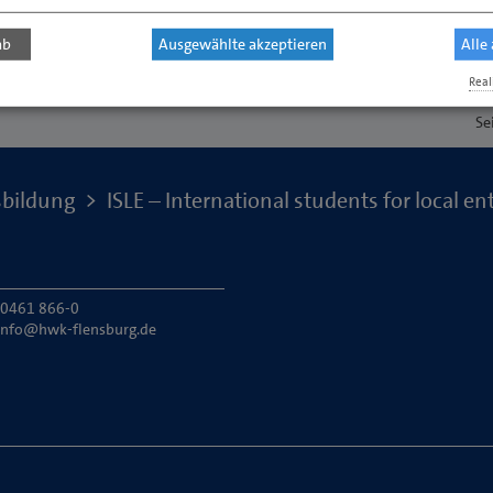
ab
Ausgewählte akzeptieren
Alle
Real
Se
bildung
ISLE – International students for local en
: 0461 866-0
info@hwk-flensburg.de