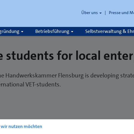
Über uns
Presse und M
zgründung
Betriebsführung
Selbstverwaltung & E
e students for local enter
e Handwerkskammer Flensburg is developing strateg
ternational VET-students.
e wir nutzen möchten