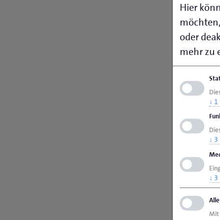
Hier könn
möchten,
oder deakt
mehr zu e
Sta
Die
↓
1
Fun
Dies
↓
3
Med
Ein
↓
3
All
Mit