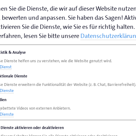
geber in Deutschland eine neue Informationspflicht 
en Sie die Dienste, die wir auf dieser Website nutze
. Arbeitgeber müssen internationale Beschäftigte s
 bewerten und anpassen. Sie haben das Sagen! Akti
ie kostenlose Beratung zu arbeits- und sozialrechtl
ivieren Sie die Dienste, wie Sie es für richtig halten.
 von den Stellen „Faire Integration“ bereitgestellt
rfahren, lesen Sie bitte unsere
Datenschutzerkläru
rbeitsvertrag oder in einem separaten Informationsbl
egene Beratungsstelle von „Faire Integration“ befin
tistik & Analyse
se Dienste helfen uns zu verstehen, wie die Website genutzt wird.
s, durch das Bundesministerium für Arbeit und Sozia
Dienst
antische Arbeitnehmerinnen und Arbeitnehmer koste
ktionale Dienste
sverträgen, Lohn, Arbeitszeiten oder Kündigung. Die 
e Dienste erweitern die Funktionalität der Website (z. B. Chat, Barrierefreiheit)
Dienste
nformationen sowie eine Übersicht aller Beratungss
ien
gebettete Videos von externen Anbietern.
Dienste
ll sichergestellt werden, dass neu zugewanderte Fac
e Dienste aktivieren oder deaktivieren
werden.