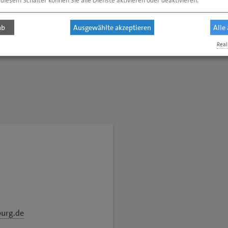
 diesem Schalter können Sie alle Dienste aktivieren oder deaktivieren.
ab
Ausgewählte akzeptieren
Alle
Real
urg.de