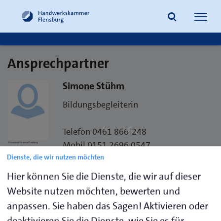
Navig
öffne
Ansprechpartner
Suche
Simone Stühm
Bildungsbegleiterin
Telefon 0461 866-248
Mobil 0151 2696 0547
Dienste, die wir nutzen möchten
Telefax 0461 866-110
E-Mail
s.stuehm@hwk-flensburg.de
Hier können Sie die Dienste, die wir auf dieser
Website nutzen möchten, bewerten und
Handwerkskammer Flensburg
anpassen. Sie haben das Sagen! Aktivieren oder
Raum G.UG.5
deaktivieren Sie die Dienste, wie Sie es für