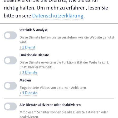
Johanniskirchhof 1-7
richtig halten.
Um mehr zu erfahren, lesen Sie
24937 Flensburg
bitte unsere
Datenschutzerklärung
.
Visitenkarte speichern (.vcf)
Statistik & Analyse
Diese Dienste helfen uns zu verstehen, wie die Website genutzt
Ihre Ansprechpartnerin zu folgenden Themen:
wird.
↓
1
Dienst
BvB-Reha
Funktionale Dienste
Diese Dienste erweitern die Funktionalität der Website (z. B.
Chat, Barrierefreiheit).
↓
3
Dienste
Seite empfehlen
Seite drucken
Medien
Eingebettete Videos von externen Anbietern.
Seite
aktualisiert am 04. Juni 2026
↓
3
Dienste
Alle Dienste aktivieren oder deaktivieren
Handwerkskammer Flensburg
Ansprechpartner
Mit diesem Schalter können Sie alle Dienste aktivieren oder
deaktivieren.