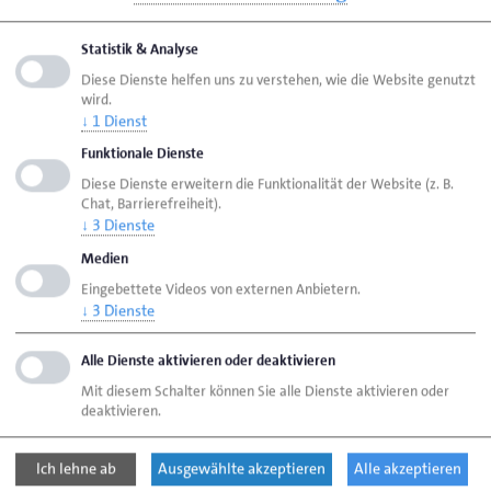
Visitenkarte speichern (.vcf)
Statistik & Analyse
Diese Dienste helfen uns zu verstehen, wie die Website genutzt
wird.
↓
1
Dienst
Seite empfehlen
Funktionale Dienste
Seite drucken
Diese Dienste erweitern die Funktionalität der Website (z. B.
Chat, Barrierefreiheit).
↓
3
Dienste
Seite
aktualisiert am 01. Juni 2026
Medien
Eingebettete Videos von externen Anbietern.
Handwerkskammer Flensburg
Ansprechpartner
↓
3
Dienste
Personen
Sopha, Joachim
Alle Dienste aktivieren oder deaktivieren
Mit diesem Schalter können Sie alle Dienste aktivieren oder
deaktivieren.
Handwerkskammer Flensburg
Johanniskirchhof 1-7
24937 Flensburg
Ich lehne ab
Ausgewählte akzeptieren
Alle akzeptieren