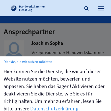
Navig
öffne
Ansprechpartner
Suche
Joachim Sopha
Vizepräsident der Handwerkskammer
Flensburg
Dienste, die wir nutzen möchten
Hier können Sie die Dienste, die wir auf dieser
E-Mail
vizepraesident@hwk-
Website nutzen möchten, bewerten und
flensburg.de
anpassen. Sie haben das Sagen! Aktivieren oder
Handwerkskammer Flensburg
deaktivieren Sie die Dienste, wie Sie es für
Johanniskirchhof 1-7
richtig halten.
Um mehr zu erfahren, lesen Sie
24937 Flensburg
bitte unsere
Datenschutzerklärung
.