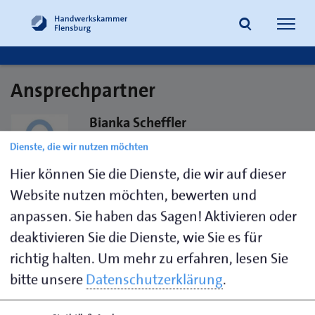
Navig
öffne
Ansprechpartner
Suche
Bianka Scheffler
Dienste, die wir nutzen möchten
Raumpflege
Hier können Sie die Dienste, die wir auf dieser
Website nutzen möchten, bewerten und
Handwerkskammer Flensburg
anpassen. Sie haben das Sagen! Aktivieren oder
Johanniskirchhof 1-7
deaktivieren Sie die Dienste, wie Sie es für
24937 Flensburg
richtig halten.
Um mehr zu erfahren, lesen Sie
bitte unsere
Datenschutzerklärung
.
Visitenkarte speichern (.vcf)