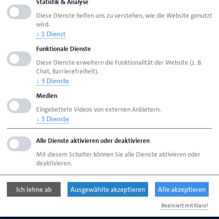
Statistik & Analyse
Diese Dienste helfen uns zu verstehen, wie die Website genutzt
wird.
Seite empfehlen
↓
1
Dienst
Seite drucken
Funktionale Dienste
Seite
aktualisiert am 01. Juni 2026
Diese Dienste erweitern die Funktionalität der Website (z. B.
Chat, Barrierefreiheit).
↓
3
Dienste
Handwerkskammer Flensburg
Ansprechpartner
Medien
Eingebettete Videos von externen Anbietern.
Personen
Scheffler, Bianka
↓
3
Dienste
Alle Dienste aktivieren oder deaktivieren
Handwerkskammer Flensburg
Mit diesem Schalter können Sie alle Dienste aktivieren oder
Johanniskirchhof 1-7
deaktivieren.
24937 Flensburg
Ich lehne ab
Ausgewählte akzeptieren
Alle akzeptieren
Telefon: 0461 866-0
Realisiert mit Klaro!
E-Mail:
info@hwk-flensburg.de