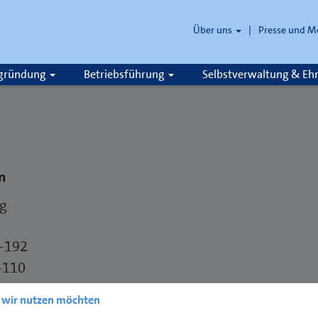
Über uns
Presse und M
zgründung
Betriebsführung
Selbstverwaltung & E
n
ng
6-192
-110
en@hwk-flensburg.de
e wir nutzen möchten