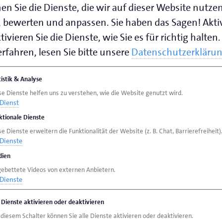
en Sie die Dienste, die wir auf dieser Website nutze
r Flensburg
 bewerten und anpassen. Sie haben das Sagen! Akti
ivieren Sie die Dienste, wie Sie es für richtig halten.
 1-7
rfahren, lesen Sie bitte unsere
Datenschutzerkläru
tistik & Analyse
0 Uhr bis 12.30 Uhr
se Dienste helfen uns zu verstehen, wie die Website genutzt wird.
r bis 16.30 Uhr
Dienst
bis 14.00 Uhr
ktionale Dienste
e Dienste erweitern die Funktionalität der Website (z. B. Chat, Barrierefreiheit)
speichern (.vcf)
Dienste
ien
gebettete Videos von externen Anbietern.
Dienste
e Dienste aktivieren oder deaktivieren
 diesem Schalter können Sie alle Dienste aktivieren oder deaktivieren.