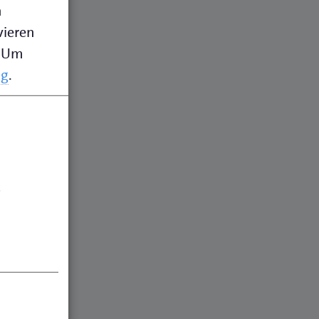
n
vieren
Um
ng
.
.