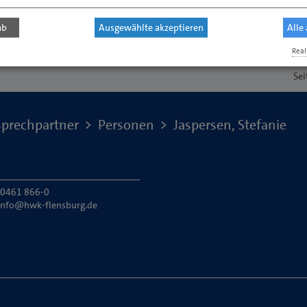
ab
Ausgewählte akzeptieren
Alle
Real
Sei
prechpartner
Personen
Jaspersen, Stefanie
: 0461 866-0
info@hwk-flensburg.de