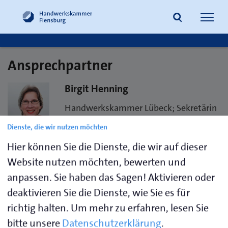
Navig
öffne
Ansprechpartner
Suche
Birgit Henning
Handwerkskammer Lübeck; Sekretärin
der Ausbildungsberatung
Dienste, die wir nutzen möchten
Hier können Sie die Dienste, die wir auf dieser
Telefon 0451- 1506 269
Website nutzen möchten, bewerten und
E-Mail
bhenning@hwk-luebeck.de
anpassen. Sie haben das Sagen! Aktivieren oder
Handwerkskammer Lübeck
deaktivieren Sie die Dienste, wie Sie es für
Breite Straße 10/12
richtig halten.
Um mehr zu erfahren, lesen Sie
23552 Lübeck
bitte unsere
Datenschutzerklärung
.