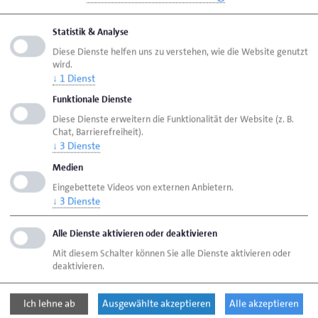
Visitenkarte speichern (.vcf)
Statistik & Analyse
Diese Dienste helfen uns zu verstehen, wie die Website genutzt
wird.
↓
1
Dienst
Seite empfehlen
Funktionale Dienste
Seite drucken
Diese Dienste erweitern die Funktionalität der Website (z. B.
Chat, Barrierefreiheit).
↓
3
Dienste
Seite
aktualisiert am 01. Juni 2026
Medien
Eingebettete Videos von externen Anbietern.
Handwerkskammer Flensburg
Ansprechpartner
↓
3
Dienste
Personen
Henning, Birgit
Alle Dienste aktivieren oder deaktivieren
Mit diesem Schalter können Sie alle Dienste aktivieren oder
deaktivieren.
Handwerkskammer Flensburg
Johanniskirchhof 1-7
24937 Flensburg
Ich lehne ab
Ausgewählte akzeptieren
Alle akzeptieren