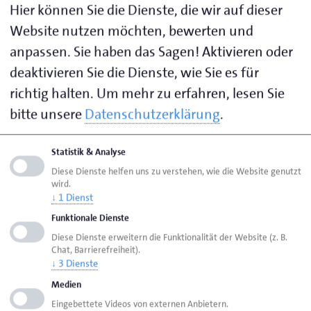
24937 Flensburg
Hier können Sie die Dienste, die wir auf dieser
Website nutzen möchten, bewerten und
Mo. - Do. von 7.30 Uhr bis 12.30 Uhr
anpassen. Sie haben das Sagen! Aktivieren oder
und von 13.00 Uhr bis 16.30 Uhr Fr. von
deaktivieren Sie die Dienste, wie Sie es für
7.30 Uhr bis 14.00 Uhr
richtig halten.
Um mehr zu erfahren, lesen Sie
bitte unsere
Datenschutzerklärung
.
Visitenkarte speichern (.vcf)
Statistik & Analyse
Ihr Ansprechpartner zu folgenden Themen:
Diese Dienste helfen uns zu verstehen, wie die Website genutzt
wird.
Allgemeine und rechtliche Fragen zur Beruflichen
↓
1
Dienst
Bildung
Funktionale Dienste
Anerkennung beruflicher Abschlüsse
Diese Dienste erweitern die Funktionalität der Website (z. B.
Chat, Barrierefreiheit).
Berufsbildungsausschuss
↓
3
Dienste
Lehrlings- und Gesellenprüfungswesen
Medien
Eingebettete Videos von externen Anbietern.