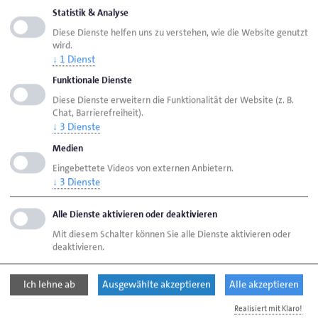
Statistik & Analyse
Diese Dienste helfen uns zu verstehen, wie die Website genutzt
wird.
↓
1
Dienst
Seite empfehlen
Seite drucken
Funktionale Dienste
Diese Dienste erweitern die Funktionalität der Website (z. B.
Seite
aktualisiert am 01. Juni 2026
Chat, Barrierefreiheit).
↓
3
Dienste
Medien
Handwerkskammer Flensburg
Ansprechpartner
Eingebettete Videos von externen Anbietern.
Personen
Domke-Krause, Ursula
↓
3
Dienste
Alle Dienste aktivieren oder deaktivieren
Handwerkskammer Flensburg
Mit diesem Schalter können Sie alle Dienste aktivieren oder
Johanniskirchhof 1-7
deaktivieren.
24937 Flensburg
Ich lehne ab
Ausgewählte akzeptieren
Alle akzeptieren
Telefon: 0461 866-0
Realisiert mit Klaro!