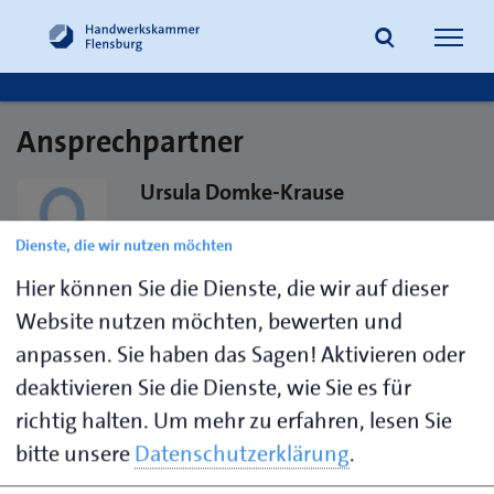
Navig
öffne
Ansprechpartner
Suche
Ursula Domke-Krause
Raumpflege
Dienste, die wir nutzen möchten
Hier können Sie die Dienste, die wir auf dieser
Website nutzen möchten, bewerten und
Handwerkskammer Flensburg
anpassen. Sie haben das Sagen! Aktivieren oder
Außenstelle Rendsburg
Lundener Straße 1-5
deaktivieren Sie die Dienste, wie Sie es für
24768 Rendsburg
richtig halten.
Um mehr zu erfahren, lesen Sie
bitte unsere
Datenschutzerklärung
.
Visitenkarte speichern (.vcf)