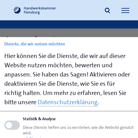
Navig
öffne
Ansprechpartner:
Dienste, die wir nutzen möchten
Suche
Werbemaßnahmen
Hier können Sie die Dienste, die wir auf dieser
Website nutzen möchten, bewerten und
anpassen. Sie haben das Sagen! Aktivieren oder
Mahrt,
0461 866-
h.mahrt@hwk-
deaktivieren Sie die Dienste, wie Sie es für
Heike
297
flensburg.de
richtig halten.
Um mehr zu erfahren, lesen Sie
bitte unsere
Datenschutzerklärung
.
Seite empfehlen
Statistik & Analyse
Seite drucken
Diese Dienste helfen uns zu verstehen, wie die Website genutzt
wird.
Seite
aktualisiert am 07. Aug. 2026