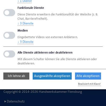
↓
1
Dienst
Funktionale Dienste
Handwerkskammer Flensburg
Ansprechpartner
Diese Dienste erweitern die Funktionalität der Website (z. B.
Chat, Barrierefreiheit).
Bereiche
Werbemaßnahmen
↓
3
Dienste
Medien
Eingebettete Videos von externen Anbietern.
Handwerkskammer Flensburg
↓
3
Dienste
Johanniskirchhof 1-7
24937 Flensburg
Alle Dienste aktivieren oder deaktivieren
Mit diesem Schalter können Sie alle Dienste aktivieren oder
deaktivieren.
Telefon: 0461 866-0
E-Mail:
info@hwk-flensburg.de
Ich lehne ab
Ausgewählte akzeptieren
Alle akzeptieren
Realisiert mit Klaro!
Copyright © 2014-2026 Handwerkskammer Flensburg
Datenschutz