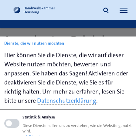
Navig
öffne
Ansprechpartner: Technische
Dienste, die wir nutzen möchten
Suche
Fragen
Hier können Sie die Dienste, die wir auf dieser
Website nutzen möchten, bewerten und
anpassen. Sie haben das Sagen! Aktivieren oder
Jung,
0461 866-
s.jung@hwk-
deaktivieren Sie die Dienste, wie Sie es für
Stephan
150
flensburg.de
richtig halten.
Um mehr zu erfahren, lesen Sie
bitte unsere
Datenschutzerklärung
.
Seite empfehlen
Statistik & Analyse
Seite drucken
Diese Dienste helfen uns zu verstehen, wie die Website genutzt
wird.
Seite
aktualisiert am 07. Aug. 2026