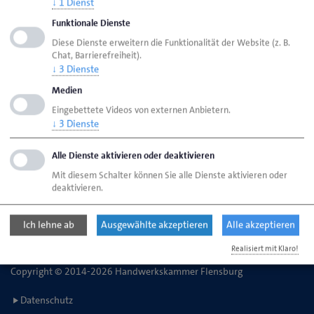
↓
1
Dienst
Funktionale Dienste
Handwerkskammer Flensburg
Ansprechpartner
Diese Dienste erweitern die Funktionalität der Website (z. B.
Chat, Barrierefreiheit).
Bereiche
Technische Fragen
↓
3
Dienste
Medien
Eingebettete Videos von externen Anbietern.
Handwerkskammer Flensburg
↓
3
Dienste
Johanniskirchhof 1-7
24937 Flensburg
Alle Dienste aktivieren oder deaktivieren
Mit diesem Schalter können Sie alle Dienste aktivieren oder
deaktivieren.
Telefon: 0461 866-0
E-Mail:
info@hwk-flensburg.de
Ich lehne ab
Ausgewählte akzeptieren
Alle akzeptieren
Realisiert mit Klaro!
Copyright © 2014-2026 Handwerkskammer Flensburg
Datenschutz