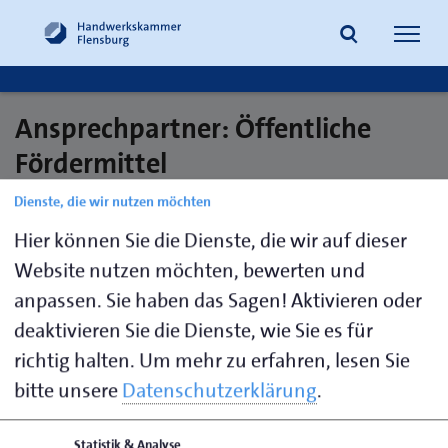
Navig
öffne
Ansprechpartner: Öffentliche
Suche
Fördermittel
Dienste, die wir nutzen möchten
Hier können Sie die Dienste, die wir auf dieser
Koll, Jörg
0461 866-134
j.koll@hwk-flensburg.de
Website nutzen möchten, bewerten und
anpassen. Sie haben das Sagen! Aktivieren oder
Schädlich,
0461 866-
h.schaedlich@hwk-
Heiko
135
flensburg.de
deaktivieren Sie die Dienste, wie Sie es für
richtig halten.
Um mehr zu erfahren, lesen Sie
Wellhausen,
0461 866-
s.wellhausen@hwk-
bitte unsere
Datenschutzerklärung
.
Sönke
163
flensburg.de
Statistik & Analyse