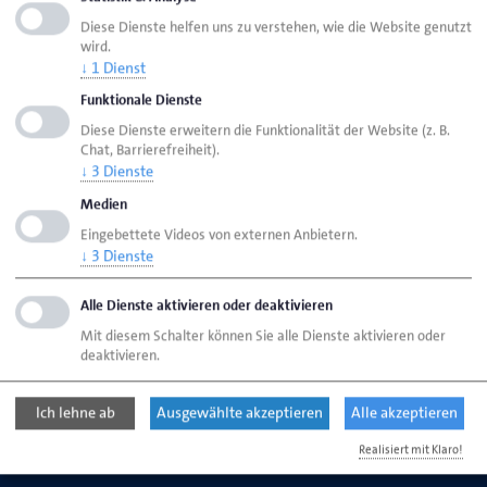
Diese Dienste helfen uns zu verstehen, wie die Website genutzt
wird.
Seite empfehlen
↓
1
Dienst
Seite drucken
Funktionale Dienste
Seite
aktualisiert am 01. Apr. 2026
Diese Dienste erweitern die Funktionalität der Website (z. B.
Chat, Barrierefreiheit).
↓
3
Dienste
Handwerkskammer Flensburg
Ansprechpartner
Medien
Bereiche
Öffentliche Fördermittel
Eingebettete Videos von externen Anbietern.
↓
3
Dienste
Alle Dienste aktivieren oder deaktivieren
Handwerkskammer Flensburg
Johanniskirchhof 1-7
Mit diesem Schalter können Sie alle Dienste aktivieren oder
24937 Flensburg
deaktivieren.
Ich lehne ab
Ausgewählte akzeptieren
Alle akzeptieren
Telefon: 0461 866-0
E-Mail:
info@hwk-flensburg.de
Realisiert mit Klaro!