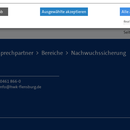
ab
Ausgewählte akzeptieren
Alle
Real
Sei
prechpartner
Bereiche
Nachwuchssicherung
: 0461 866-0
info@hwk-flensburg.de