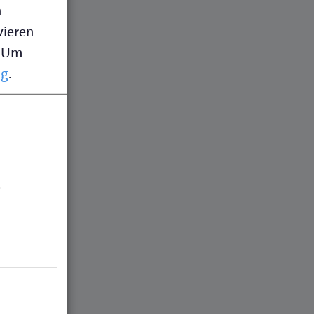
n
vieren
Um
ng
.
.