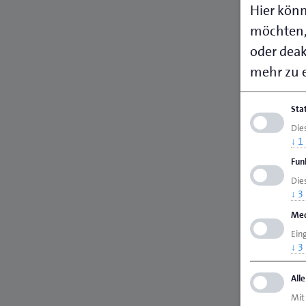
Hier könn
möchten,
oder deakt
mehr zu e
Sta
Die
↓
1
Fun
Dies
↓
3
Med
Ein
↓
3
All
Mit