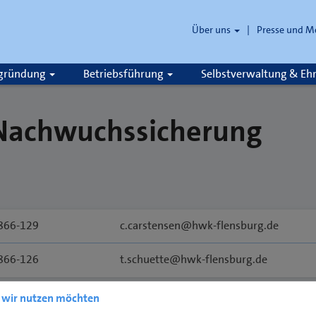
Über uns
Presse und M
zgründung
Betriebsführung
Selbstverwaltung & E
 Nachwuchssicherung
 866-129
c.carstensen@hwk-flensburg.de
 866-126
t.schuette@hwk-flensburg.de
e wir nutzen möchten