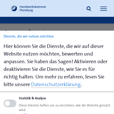
Navig
öffne
Ansprechpartner:
Dienste, die wir nutzen möchten
Suche
Meisterprüfung: Friseure
Hier können Sie die Dienste, die wir auf dieser
Website nutzen möchten, bewerten und
anpassen. Sie haben das Sagen! Aktivieren oder
Wohlfahrt,
0461 866-
n.wohlfahrt@hwk-
deaktivieren Sie die Dienste, wie Sie es für
Nicole
170
flensburg.de
richtig halten.
Um mehr zu erfahren, lesen Sie
bitte unsere
Datenschutzerklärung
.
Seite empfehlen
Statistik & Analyse
Seite drucken
Diese Dienste helfen uns zu verstehen, wie die Website genutzt
wird.
Seite
aktualisiert am 07. Aug. 2026