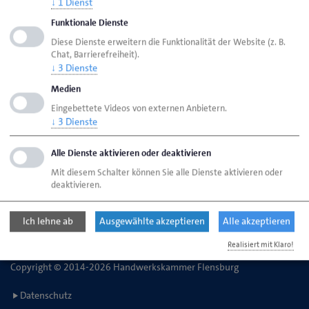
↓
1
Dienst
Funktionale Dienste
Handwerkskammer Flensburg
Ansprechpartner
Diese Dienste erweitern die Funktionalität der Website (z. B.
Chat, Barrierefreiheit).
Bereiche
Meisterprüfung: Friseure
↓
3
Dienste
Medien
Eingebettete Videos von externen Anbietern.
Handwerkskammer Flensburg
↓
3
Dienste
Johanniskirchhof 1-7
24937 Flensburg
Alle Dienste aktivieren oder deaktivieren
Mit diesem Schalter können Sie alle Dienste aktivieren oder
deaktivieren.
Telefon: 0461 866-0
E-Mail:
info@hwk-flensburg.de
Ich lehne ab
Ausgewählte akzeptieren
Alle akzeptieren
Realisiert mit Klaro!
Copyright © 2014-2026 Handwerkskammer Flensburg
Datenschutz