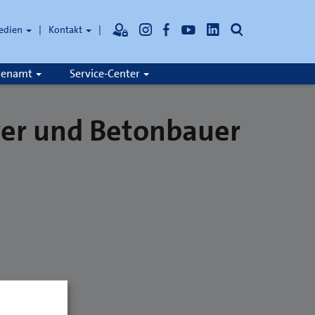
Suche
edien
Kontakt
hrenamt
Service-Center
rer und Betonbauer