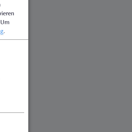
n
vieren
Um
ng
.
.