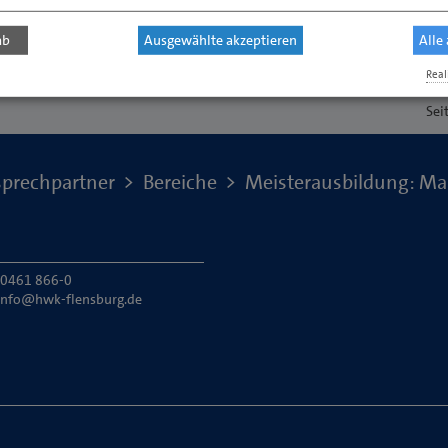
ab
Ausgewählte akzeptieren
Alle
Real
Sei
prechpartner
Bereiche
Meisterausbildung: Ma
: 0461 866-0
info@hwk-flensburg.de