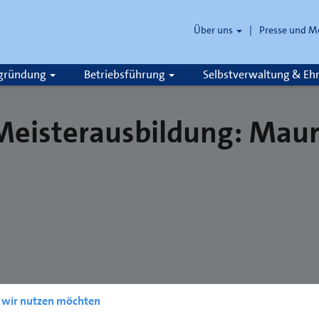
Über uns
Presse und M
zgründung
Betriebsführung
Selbstverwaltung & E
Meisterausbildung: Mau
e wir nutzen möchten