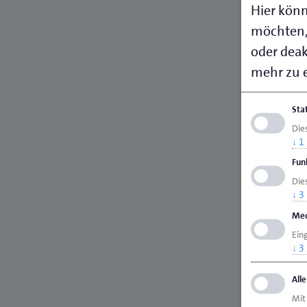
Hier könn
möchten,
oder deakt
mehr zu e
Sta
Die
↓
1
Fun
Dies
↓
3
Med
Ein
↓
3
All
Mit