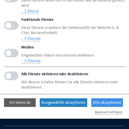
Diese Dienste helfen uns zu verstehen, wie die Website genutzt
wird.
Seite
aktualisiert am 01. Apr. 2026
↓
1
Dienst
Funktionale Dienste
Handwerkskammer Flensburg
Ansprechpartner
Diese Dienste erweitern die Funktionalität der Website (z. B.
Chat, Barrierefreiheit).
Bereiche
↓
3
Dienste
Meisterausbildung: Informationstechniker
Medien
Eingebettete Videos von externen Anbietern.
↓
3
Dienste
Handwerkskammer Flensburg
Johanniskirchhof 1-7
Alle Dienste aktivieren oder deaktivieren
24937 Flensburg
Mit diesem Schalter können Sie alle Dienste aktivieren oder
deaktivieren.
Telefon: 0461 866-0
Ich lehne ab
Ausgewählte akzeptieren
Alle akzeptieren
E-Mail:
info@hwk-flensburg.de
Realisiert mit Klaro!