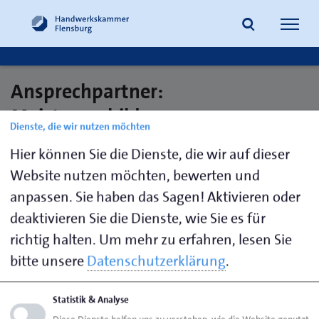
Navig
öffne
Ansprechpartner:
Suche
Meisterausbildung:
Dienste, die wir nutzen möchten
Informationstechniker
Hier können Sie die Dienste, die wir auf dieser
Website nutzen möchten, bewerten und
anpassen. Sie haben das Sagen! Aktivieren oder
Sivro,
0461 866-
d.sivro@hwk-
deaktivieren Sie die Dienste, wie Sie es für
Damir
193
flensburg.de
richtig halten.
Um mehr zu erfahren, lesen Sie
bitte unsere
Datenschutzerklärung
.
Seite empfehlen
Statistik & Analyse
Seite drucken