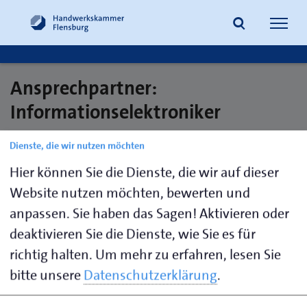
Navig
öffne
Ansprechpartner:
Suche
Informationselektroniker
Dienste, die wir nutzen möchten
Hier können Sie die Dienste, die wir auf dieser
Heesch,
0461 866-
m.heesch@hwk-
Matthias
125
flensburg.de
Website nutzen möchten, bewerten und
anpassen. Sie haben das Sagen! Aktivieren oder
Koller,
0461 866-
a.koller@hwk-
deaktivieren Sie die Dienste, wie Sie es für
Alexander
125
flensburg.de
richtig halten.
Um mehr zu erfahren, lesen Sie
Raabe,
0461 866-
v.raabe@hwk-
bitte unsere
Datenschutzerklärung
.
Volker
125
flensburg.de