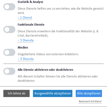
Statistik & Analyse
Diese Dienste helfen uns zu verstehen, wie die Website genutzt
wird.
Seite empfehlen
↓
1
Dienst
Seite drucken
Funktionale Dienste
Diese Dienste erweitern die Funktionalität der Website (z. B.
Seite
aktualisiert am 07. Aug. 2026
Chat, Barrierefreiheit).
↓
3
Dienste
Handwerkskammer Flensburg
Ansprechpartner
Medien
Eingebettete Videos von externen Anbietern.
Bereiche
Informationselektroniker
↓
3
Dienste
Alle Dienste aktivieren oder deaktivieren
Handwerkskammer Flensburg
Mit diesem Schalter können Sie alle Dienste aktivieren oder
Johanniskirchhof 1-7
deaktivieren.
24937 Flensburg
Ich lehne ab
Ausgewählte akzeptieren
Alle akzeptieren
Telefon: 0461 866-0
Realisiert mit Klaro!
E-Mail:
info@hwk-flensburg.de