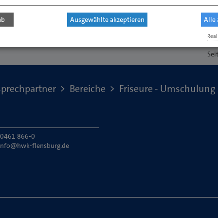
ab
Ausgewählte akzeptieren
Alle
Real
Sei
prechpartner
Bereiche
Friseure - Umschulung
: 0461 866-0
info@hwk-flensburg.de