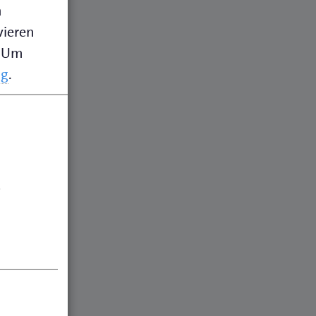
n
vieren
Um
ng
.
.