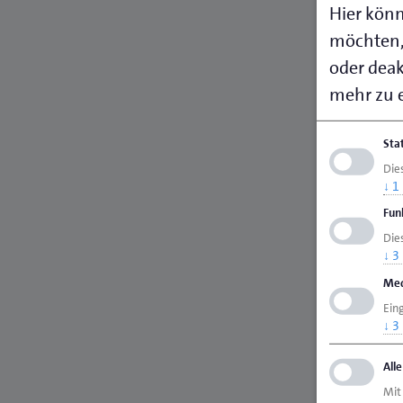
Hier könn
möchten,
oder deakt
mehr zu e
Sta
Die
↓
1
Fun
Dies
↓
3
Med
Ein
↓
3
All
Mit