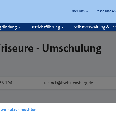
Über uns
Presse und M
zgründung
Betriebsführung
Selbstverwaltung & E
Friseure - Umschulung
66-196
u.block@hwk-flensburg.de
e wir nutzen möchten