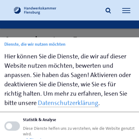
Navig
öffne
Ansprechpartner: Erasmus+
Dienste, die wir nutzen möchten
Suche
Förderung
Hier können Sie die Dienste, die wir auf dieser
Website nutzen möchten, bewerten und
anpassen. Sie haben das Sagen! Aktivieren oder
Niehoff,
0461 866-
c.niehoff@hwk-
deaktivieren Sie die Dienste, wie Sie es für
Celina
251
flensburg.de
richtig halten.
Um mehr zu erfahren, lesen Sie
bitte unsere
Datenschutzerklärung
.
Seite empfehlen
Statistik & Analyse
Seite drucken
Diese Dienste helfen uns zu verstehen, wie die Website genutzt
wird.
Seite
aktualisiert am 07. Aug. 2026