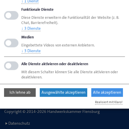
↓
1
Dienst
Funktionale Dienste
Handwerkskammer Flensburg
Ansprechpartner
Diese Dienste erweitern die Funktionalität der Website (z. B.
Chat, Barrierefreiheit).
Bereiche
Erasmus+ Förderung
↓
3
Dienste
Medien
Eingebettete Videos von externen Anbietern.
Handwerkskammer Flensburg
↓
3
Dienste
Johanniskirchhof 1-7
24937 Flensburg
Alle Dienste aktivieren oder deaktivieren
Mit diesem Schalter können Sie alle Dienste aktivieren oder
deaktivieren.
Telefon: 0461 866-0
E-Mail:
info@hwk-flensburg.de
Ich lehne ab
Ausgewählte akzeptieren
Alle akzeptieren
Realisiert mit Klaro!
Copyright © 2014-2026 Handwerkskammer Flensburg
Datenschutz