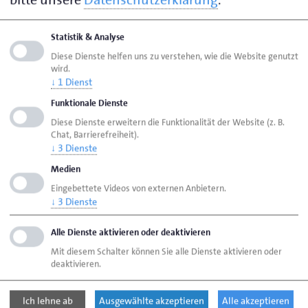
Statistik & Analyse
Diese Dienste helfen uns zu verstehen, wie die Website genutzt
Seite empfehlen
wird.
↓
1
Dienst
Seite drucken
Funktionale Dienste
Seite
aktualisiert am 07. Aug. 2026
Diese Dienste erweitern die Funktionalität der Website (z. B.
Chat, Barrierefreiheit).
↓
3
Dienste
Handwerkskammer Flensburg
Ansprechpartner
Medien
Bereiche
Eingebettete Videos von externen Anbietern.
↓
3
Dienste
Eintragen von Ausbildungsverhältnissen in die
Lehrlingsrolle
Alle Dienste aktivieren oder deaktivieren
Mit diesem Schalter können Sie alle Dienste aktivieren oder
deaktivieren.
Handwerkskammer Flensburg
Johanniskirchhof 1-7
Ich lehne ab
Ausgewählte akzeptieren
Alle akzeptieren
24937 Flensburg