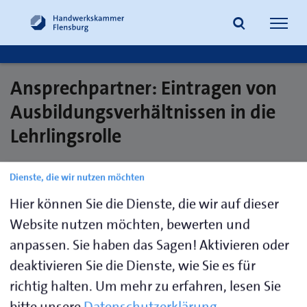
Navig
öffne
Ansprechpartner: Eintragen von
Suche
Ausbildungsverhältnissen in die
Lehrlingsrolle
Dienste, die wir nutzen möchten
Hansen,
0461 866-
sara.hansen@hwk-
Hier können Sie die Dienste, die wir auf dieser
Sara
146
flensburg.de
Website nutzen möchten, bewerten und
Jöns,
0461 866-
a.joens@hwk-
anpassen. Sie haben das Sagen! Aktivieren oder
Alina
207
flensburg.de
deaktivieren Sie die Dienste, wie Sie es für
richtig halten.
Um mehr zu erfahren, lesen Sie
Maksymiw,
0461 866-
b.maksymiw@hwk-
bitte unsere
Datenschutzerklärung
.
Bianca
156
flensburg.de