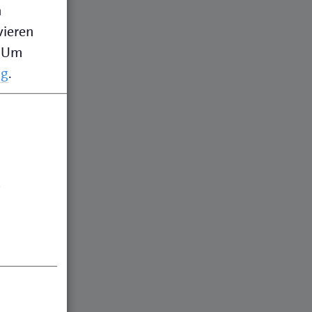
n
vieren
Um
ng
.
.