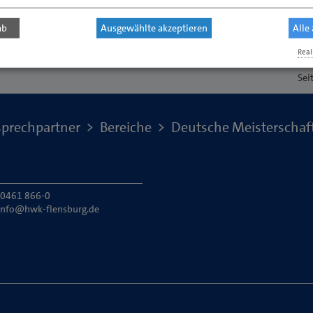
ab
Ausgewählte akzeptieren
Alle
Real
Sei
prechpartner
Bereiche
Deutsche Meisterschaft
: 0461 866-0
info@hwk-flensburg.de