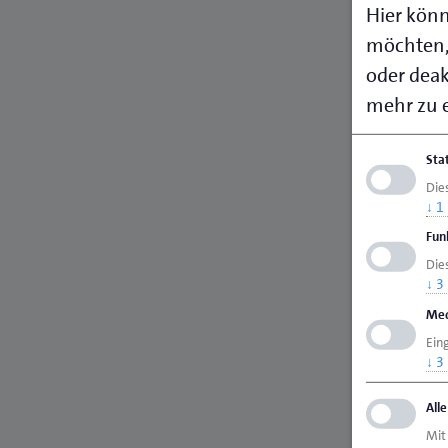
Hier könn
möchten,
oder deakt
mehr zu e
Sta
Die
↓
1
Fun
Dies
↓
3
Med
Ein
↓
3
All
Mit