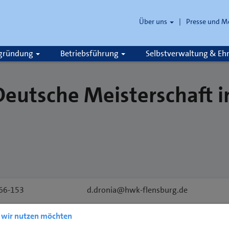
Über uns
Presse und M
zgründung
Betriebsführung
Selbstverwaltung & E
Deutsche Meisterschaft 
s
66-153
d.dronia@hwk-flensburg.de
e wir nutzen möchten