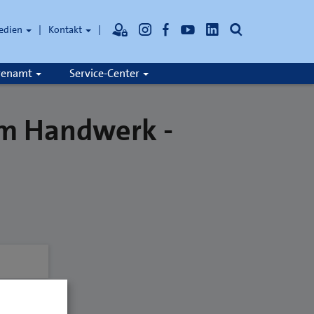
Suche
edien
Kontakt
hrenamt
Service-Center
im Handwerk -