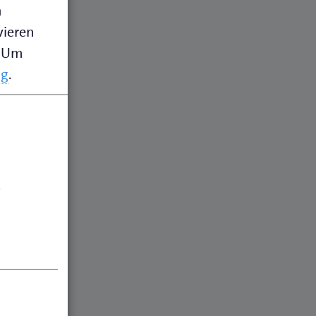
n
vieren
Um
ng
.
.