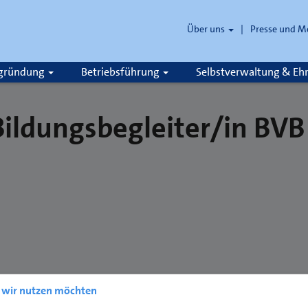
Über uns
Presse und M
zgründung
Betriebsführung
Selbstverwaltung & E
Bildungsbegleiter/in BVB
e wir nutzen möchten