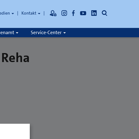
Suche
edien
Kontakt
hrenamt
Service-Center
 Reha