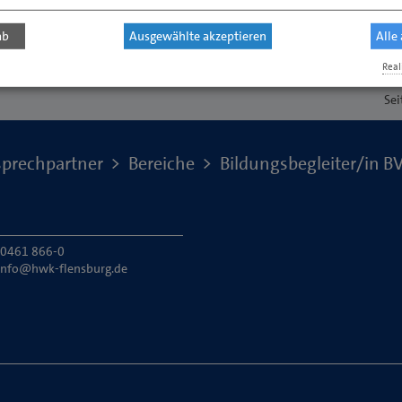
ab
Ausgewählte akzeptieren
Alle
Real
Sei
prechpartner
Bereiche
Bildungsbegleiter/in B
: 0461 866-0
info@hwk-flensburg.de