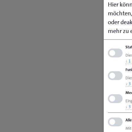
Hier könn
möchten,
oder deakt
mehr zu e
Sta
Die
↓
1
Fun
Dies
↓
3
Med
Ein
↓
3
All
Mit